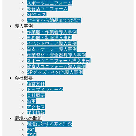
スポーツユニフォーム
飲食店ユニフォーム
SPグッズ
ご注文から納品までの流れ
導入事例
作業服・作業着導入事例
事務服・制服導入事例
イベントウェア導入事例
白衣・ケーシー導入事例
産業資材・安全器具導入事例
スポーツユニフォーム導入事例
飲食店ユニフォーム導入事例
SPグッズ・その他導入事例
会社概要
経営方針
トップメッセージ
会社概要
沿革
アクセス
採用情報
環境への取組
環境に対する基本理念
ISO
ESG