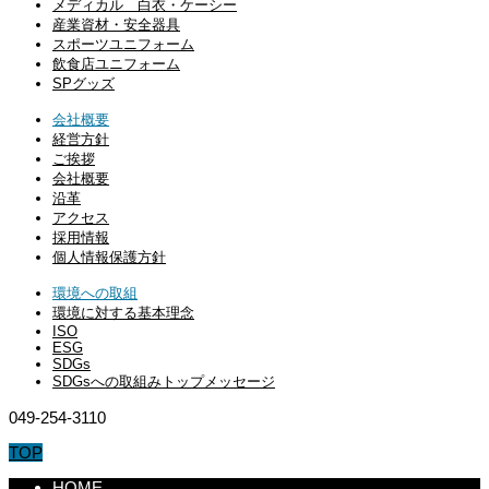
メディカル 白衣・ケーシー
産業資材・安全器具
スポーツユニフォーム
飲食店ユニフォーム
SPグッズ
会社概要
経営方針
ご挨拶
会社概要
沿革
アクセス
採用情報
個人情報保護方針
環境への取組
環境に対する基本理念
ISO
ESG
SDGs
SDGsへの取組みトップメッセージ
049-254-3110
TOP
HOME