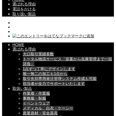
選ばれる理由
電話をかける
取り扱い製品
HOME
選ばれる理由
大口取引実績多数
トータル物流サービス「提案から在庫管理まで一括
請負」
1点ずつ丁寧にデザインします
唯一無二の加工も1点から
取引先別専用発注管理システム作成も可能
担当者が全力でサポートいたします
取扱い製品
作業着・作業服
事務服・制服
イベントウェア
メディカル 白衣・ケーシー
産業資材・安全器具