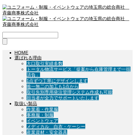
HOME
選ばれる理由
大口取引実績多数
トータル物流サービス「提案から在庫管理まで一括
請負」
1点ずつ丁寧にデザインします
唯一無二の加工も1点から
取引先別専用発注管理システム作成も可能
担当者が全力でサポートいたします
取扱い製品
作業着・作業服
事務服・制服
イベントウェア
メディカル 白衣・ケーシー
産業資材・安全器具