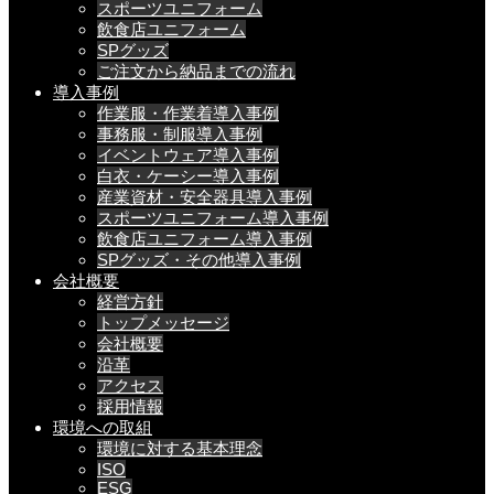
スポーツユニフォーム
飲食店ユニフォーム
SPグッズ
ご注文から納品までの流れ
導入事例
作業服・作業着導入事例
事務服・制服導入事例
イベントウェア導入事例
白衣・ケーシー導入事例
産業資材・安全器具導入事例
スポーツユニフォーム導入事例
飲食店ユニフォーム導入事例
SPグッズ・その他導入事例
会社概要
経営方針
トップメッセージ
会社概要
沿革
アクセス
採用情報
環境への取組
環境に対する基本理念
ISO
ESG