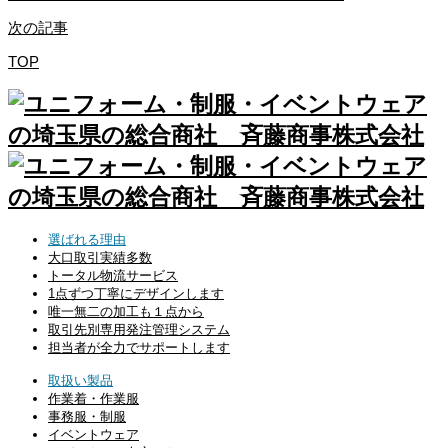
次の記事
TOP
選ばれる理由
大口取引実績多数
トータル物流サービス
1点ずつ丁寧にデザインします
唯一無二の加工も１点から
取引先別専用発注管理システム
担当者が全力でサポートします
取扱い製品
作業着・作業服
事務服・制服
イベントウェア