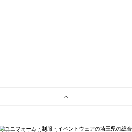
ニフォーム導入事
株式会社本田技術
ンを導入いただき
事例株式会社本田技
周囲
S開発室様に防寒
1
2
3