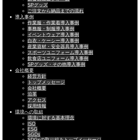
SPグッズ
ご注文から納品までの流れ
導入事例
作業服・作業着導入事例
事務服・制服導入事例
イベントウェア導入事例
白衣・ケーシー導入事例
産業資材・安全器具導入事例
スポーツユニフォーム導入事例
飲食店ユニフォーム導入事例
SPグッズ・その他導入事例
会社概要
経営方針
トップメッセージ
会社概要
沿革
アクセス
採用情報
環境への取組
環境に対する基本理念
ISO
ESG
SGDs
SDGsの取り組みトップメッセージ