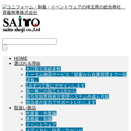
HOME
選ばれる理由
大口取引実績多数
トータル物流サービス「提案から在庫管理まで一括
請負」
1点ずつ丁寧にデザインします
唯一無二の加工も1点から
取引先別専用発注管理システム作成も可能
担当者が全力でサポートいたします
取扱い製品
作業着・作業服
事務服・制服
イベントウェア
メディカル 白衣・ケーシー