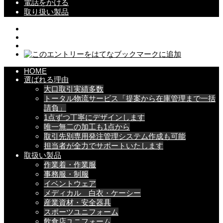
電話をかける
取り扱い製品
HOME
選ばれる理由
大口取引実績多数
トータル物流サービス「提案から在庫管理まで一括
請負」
1点ずつ丁寧にデザインします
唯一無二の加工も1点から
取引先別専用発注管理システム作成も可能
担当者が全力でサポートいたします
取扱い製品
作業着・作業服
事務服・制服
イベントウェア
メディカル 白衣・ケーシー
産業資材・安全器具
スポーツユニフォーム
飲食店ユニフォーム