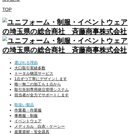
TOP
選ばれる理由
大口取引実績多数
トータル物流サービス
1点ずつ丁寧にデザインします
唯一無二の加工も１点から
取引先別専用発注管理システム
担当者が全力でサポートします
取扱い製品
作業着・作業服
事務服・制服
イベントウェア
メディカル 白衣・ケーシー
産業資材・安全器具