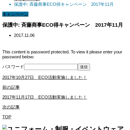
保護中: 斉藤商事ECO得キャンペーン 2017年11月
キャンペーン
保護中: 斉藤商事ECO得キャンペーン 2017年11月
2017.11.06
This content is password protected. To view it please enter your
password below:
パスワード
2017年10月27日 ECO活動実施しました！
前の記事
2017年11月17日 ECO活動実施しました！
次の記事
TOP