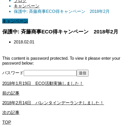
ブログ
キャンペーン
保護中: 斉藤商事ECO得キャンペーン 2018年2月
キャンペーン
保護中: 斉藤商事ECO得キャンペーン 2018年2月
2018.02.01
This content is password protected. To view it please enter your
password below:
パスワード
2018年1月19日 ECO活動実施しました！
前の記事
2018年2月14日 バレンタインデーランチしました！
次の記事
TOP