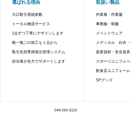
選ばれる理由
取扱い製品
大口取引実績多数
作業着・作業服
トータル物流サービス
事務服・制服
1点ずつ丁寧にデザインします
イベントウェア
唯一無二の加工も１点から
メディカル 白衣・
取引先別専用発注管理システム
産業資材・安全器具
担当者が全力でサポートします
スポーツユニフォー
飲食店ユニフォーム
SPグッズ
049-254-3110