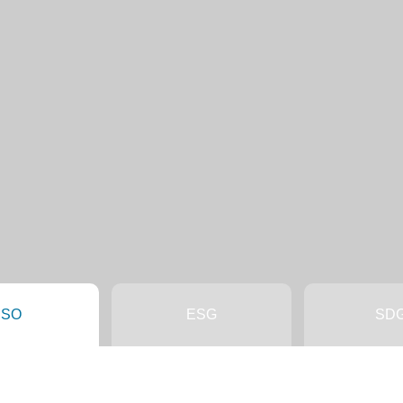
ISO
ESG
SD