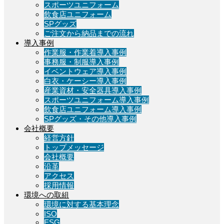
スポーツユニフォーム
飲食店ユニフォーム
SPグッズ
ご注文から納品までの流れ
導入事例
作業服・作業着導入事例
事務服・制服導入事例
イベントウェア導入事例
白衣・ケーシー導入事例
産業資材・安全器具導入事例
スポーツユニフォーム導入事例
飲食店ユニフォーム導入事例
SPグッズ・その他導入事例
会社概要
経営方針
トップメッセージ
会社概要
沿革
アクセス
採用情報
環境への取組
環境に対する基本理念
ISO
ESG