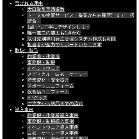
選ばれる理由
大口取引実績多数
トータル物流サービス「提案から在庫管理まで一括
請負」
1点ずつ丁寧にデザインします
唯一無二の加工も1点から
取引先別専用発注管理システム作成も可能
担当者が全力でサポートいたします
取扱い製品
作業着・作業服
事務服・制服
イベントウェア
メディカル 白衣・ケーシー
産業資材・安全器具
スポーツユニフォーム
飲食店ユニフォーム
SPグッズ
ご注文から納品までの流れ
導入事例
作業服・作業着導入事例
事務服・制服導入事例
イベントウェア導入事例
白衣・ケーシー導入事例
産業資材・安全器具導入事例