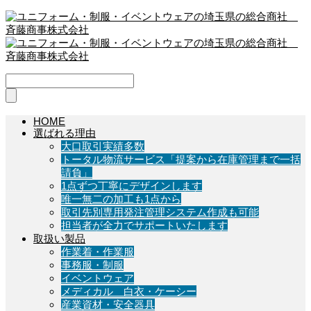
HOME
選ばれる理由
大口取引実績多数
トータル物流サービス「提案から在庫管理まで一括
請負」
1点ずつ丁寧にデザインします
唯一無二の加工も1点から
取引先別専用発注管理システム作成も可能
担当者が全力でサポートいたします
取扱い製品
作業着・作業服
事務服・制服
イベントウェア
メディカル 白衣・ケーシー
産業資材・安全器具