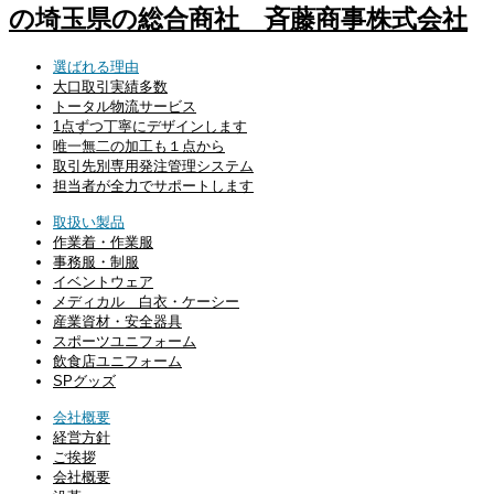
選ばれる理由
大口取引実績多数
トータル物流サービス
1点ずつ丁寧にデザインします
唯一無二の加工も１点から
取引先別専用発注管理システム
担当者が全力でサポートします
取扱い製品
作業着・作業服
事務服・制服
イベントウェア
メディカル 白衣・ケーシー
産業資材・安全器具
スポーツユニフォーム
飲食店ユニフォーム
SPグッズ
会社概要
経営方針
ご挨拶
会社概要