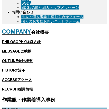
SGDs
SDGsの取り組みトップメッセージ
お問い合わせ
法人・個人事業主様お問合せフォーム
個人のお客様お問い合わせフォーム
COMPANY
会社概要
PHILOSOPHY
経営方針
MESSAGE
ご挨拶
OUTLINE
会社概要
HISTORY
沿革
ACCESS
アクセス
RECRUIT
採用情報
作
業
服
・
作
業
着
導
入
事
例