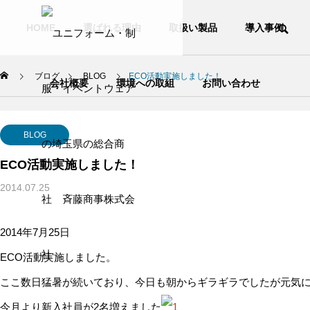
HOME
選ばれる理由
取扱い製品
導入事例
ブログ
BLOG
ECO活動実施しました！
会社概要
環境への取組
お問い合わせ
PHILOSOPHY
BLOG
経営方針
ECO活動実施しました！
COMPANY
2014.07.25
会社概要
2014年7月25日
HISTORY
沿革
ECO活動実施しました。
ここ数日猛暑が続いており、今日も朝からギラギラでしたが元気
今月より新入社員が2名増えました